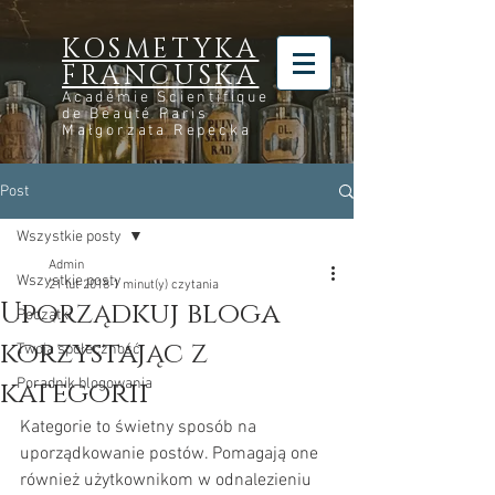
KOSMETYKA
FRANCUSKA
Académie Scientifique
de Beauté Paris
M
ałgorzata Repecka
Post
Wszystkie posty
Admin
Wszystkie posty
21 lut 2018
1 minut(y) czytania
Uporządkuj bloga
Początki
korzystając z
Twoja społeczność
kategorii
Poradnik blogowania
Kategorie to świetny sposób na 
uporządkowanie postów. Pomagają one 
również użytkownikom w odnalezieniu 